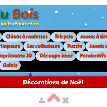
du
Bois
. jouets d'autrefois
Chiens à roulettes
Tricycle
Jouets à tir
rimpeurs
Les culbuteurs
Puzzle
Jouets 
mprimante 3D
Découpe laser
Pendentifs
Galets
Décorations de Noël