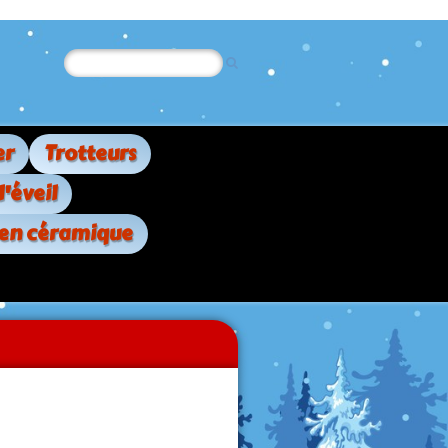
er
Trotteurs
d'éveil
 en céramique