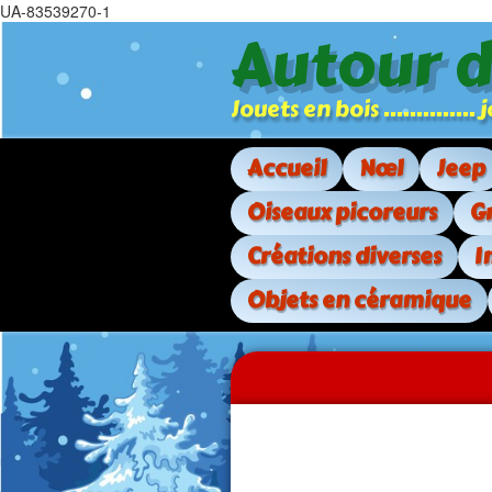
UA-83539270-1
Autour 
Jouets en bois .............
Accueil
Nœl
Jeep
Oiseaux picoreurs
G
Créations diverses
I
Objets en céramique