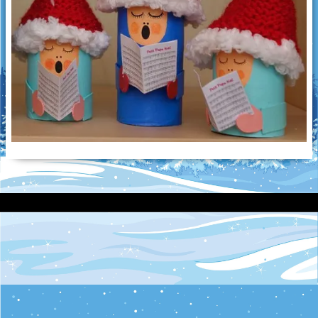
Oiseaux picoreurs
Grimpeurs
Les culbuteurs
Puzzle
Jouets d'éveil
Créations diverses
Imprimante 3D
Découpe laser
Pendentifs en céramique
Objets en céramique
Galets