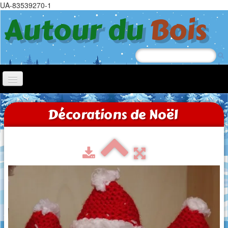
UA-83539270-1
Autour du
Bois
Accueil
Décorations de Noël
Nœl
Jeep
Chiens à roulettes
Tricycle
Jouets à tirer
Trotteurs