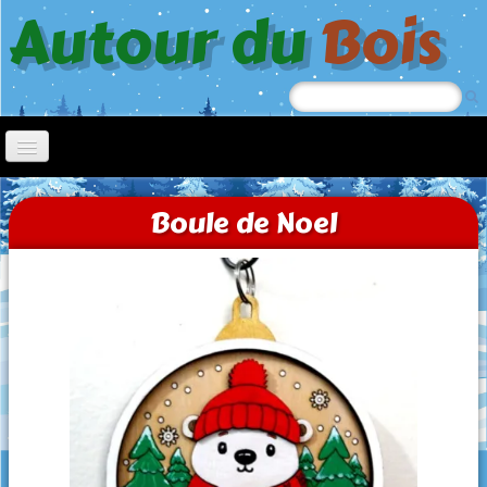
Autour du
Bois
Accueil
Boule de Noel
Nœl
Jeep
Chiens à roulettes
Tricycle
Jouets à tirer
Trotteurs
Oiseaux picoreurs