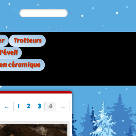
er
Trotteurs
d'éveil
 en céramique
←
1
2
3
4
→