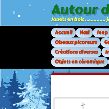
Autour 
Jouets en bois .............
Accueil
Nœl
Jeep
Oiseaux picoreurs
G
Créations diverses
I
Objets en céramique