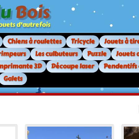
du
Bois
. jouets d'autrefois
Chiens à roulettes
Tricycle
Jouets à tir
rimpeurs
Les culbuteurs
Puzzle
Jouets 
mprimante 3D
Découpe laser
Pendentifs
Galets