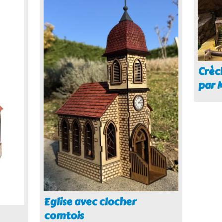
Crèc
par 
Eglise avec clocher
comtois