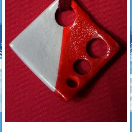
Grimpeurs
Les culbuteurs
Puzzle
Jouets d'éveil
Créations diverses
Imprimante 3D
Découpe laser
Pendentifs en céramique
Objets en céramique
Galets