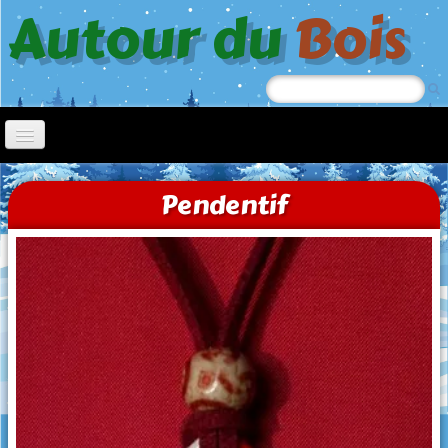
Autour du
Bois
Accueil
Pendentif
Nœl
Jeep
Chiens à roulettes
Tricycle
Jouets à tirer
Trotteurs
Oiseaux picoreurs