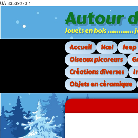
UA-83539270-1
Autour 
Jouets en bois .............
Accueil
Nœl
Jeep
Oiseaux picoreurs
G
Créations diverses
I
Objets en céramique