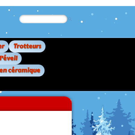
er
Trotteurs
d'éveil
 en céramique