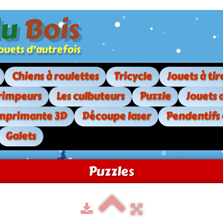
du
Bois
. jouets d'autrefois
Chiens à roulettes
Tricycle
Jouets à tir
rimpeurs
Les culbuteurs
Puzzle
Jouets 
mprimante 3D
Découpe laser
Pendentifs
Galets
Puzzles