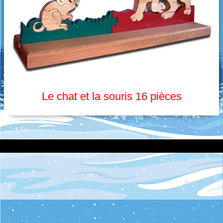
Oiseaux picoreurs
Grimpeurs
Les culbuteurs
Puzzle
Jouets d'éveil
Le chat et la souris 16 pièces
Créations diverses
Imprimante 3D
Découpe laser
Pendentifs en céramique
Objets en céramique
Galets