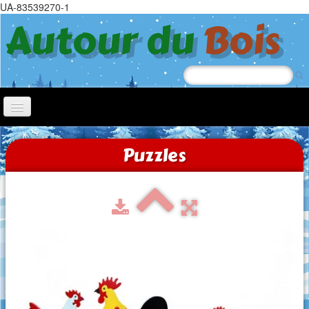
UA-83539270-1
Autour du
Bois
Accueil
Puzzles
Nœl
Jeep
Chiens à roulettes
Tricycle
Jouets à tirer
Trotteurs