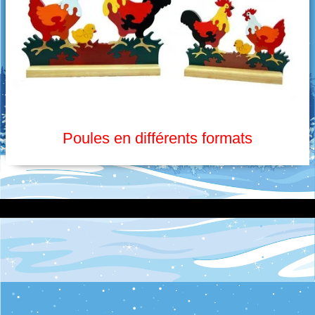
Oiseaux picoreurs
Grimpeurs
Les culbuteurs
Puzzle
Jouets d'éveil
Poules en différents formats
Créations diverses
Imprimante 3D
Découpe laser
Pendentifs en céramique
Objets en céramique
Galets