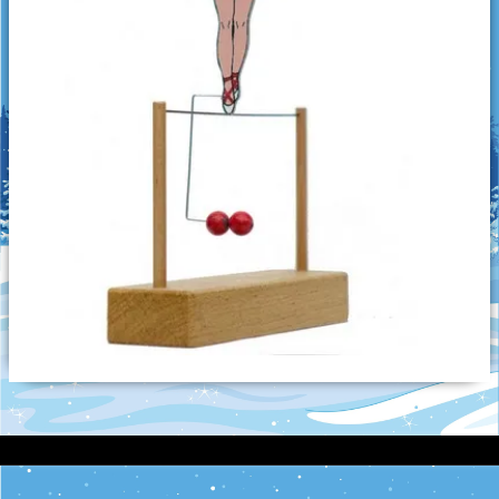
Oiseaux picoreurs
Grimpeurs
Les culbuteurs
Puzzle
Jouets d'éveil
Créations diverses
Imprimante 3D
Découpe laser
Pendentifs en céramique
Objets en céramique
Galets