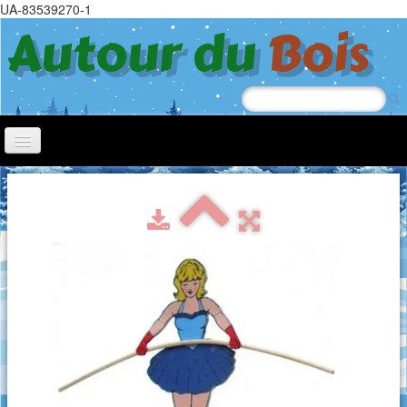
UA-83539270-1
Autour du
Bois
Accueil
Nœl
Jeep
Chiens à roulettes
Tricycle
Jouets à tirer
Trotteurs