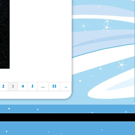
2
3
4
5
...
55
→