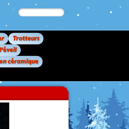
er
Trotteurs
d'éveil
 en céramique