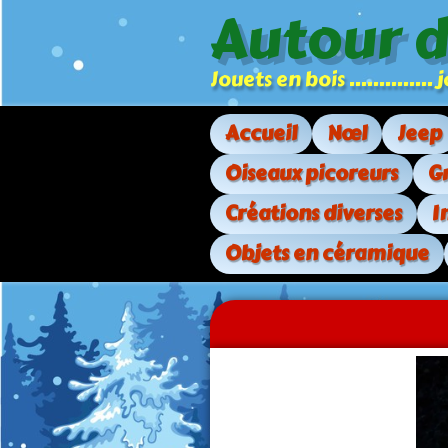
Autour 
Jouets en bois .............
Accueil
Nœl
Jeep
Oiseaux picoreurs
G
Créations diverses
I
Objets en céramique