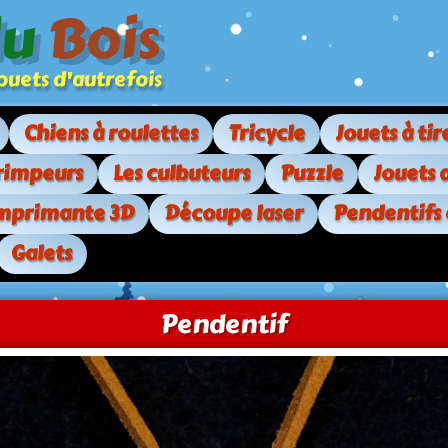
du
Bois
. jouets d'autrefois
Chiens à roulettes
Tricycle
Jouets à tir
rimpeurs
Les culbuteurs
Puzzle
Jouets 
mprimante 3D
Découpe laser
Pendentifs
Galets
Pendentif