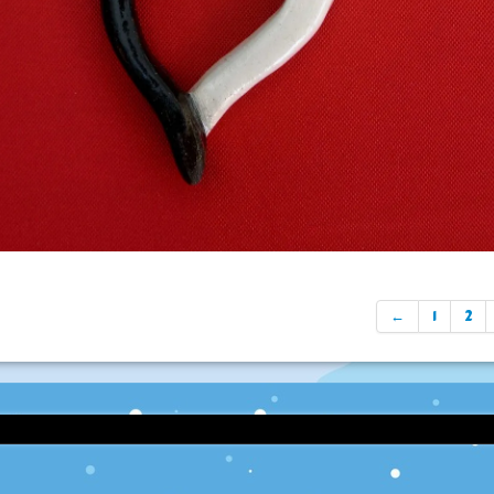
←
1
2