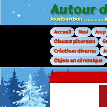
Autour 
Jouets en bois .............
Accueil
Nœl
Jeep
Oiseaux picoreurs
G
Créations diverses
I
Objets en céramique