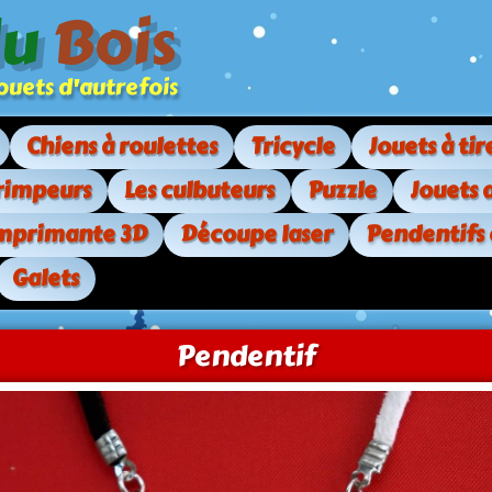
du
Bois
. jouets d'autrefois
Chiens à roulettes
Tricycle
Jouets à tir
rimpeurs
Les culbuteurs
Puzzle
Jouets 
mprimante 3D
Découpe laser
Pendentifs
Galets
Pendentif