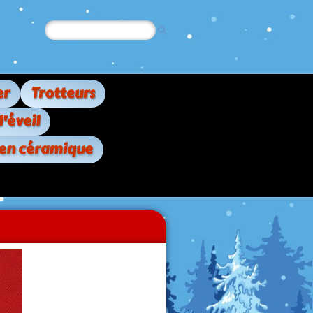
er
Trotteurs
d'éveil
 en céramique