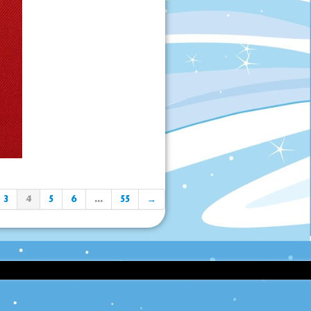
3
4
5
6
...
55
→