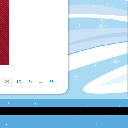
29
30
31
...
55
→