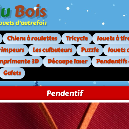
du
Bois
. jouets d'autrefois
Chiens à roulettes
Tricycle
Jouets à tir
rimpeurs
Les culbuteurs
Puzzle
Jouets 
mprimante 3D
Découpe laser
Pendentifs
Galets
Pendentif