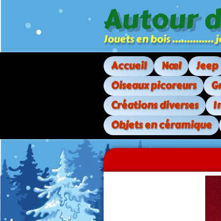
Autour 
Jouets en bois .............
Accueil
Nœl
Jeep
Oiseaux picoreurs
G
Créations diverses
I
Objets en céramique