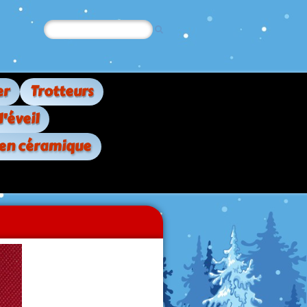
er
Trotteurs
d'éveil
 en céramique