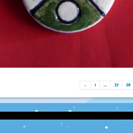
←
1
...
27
28