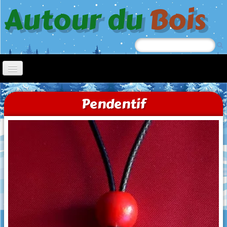
Autour du
Bois
Accueil
Pendentif
Nœl
Jeep
Chiens à roulettes
Tricycle
Jouets à tirer
Trotteurs
Oiseaux picoreurs