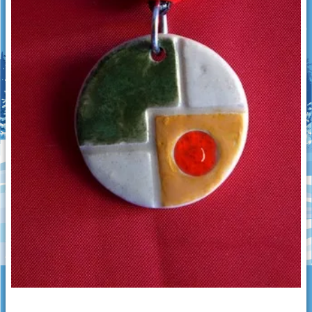
Grimpeurs
Les culbuteurs
Puzzle
Jouets d'éveil
Créations diverses
Imprimante 3D
Découpe laser
Pendentifs en céramique
Objets en céramique
Galets