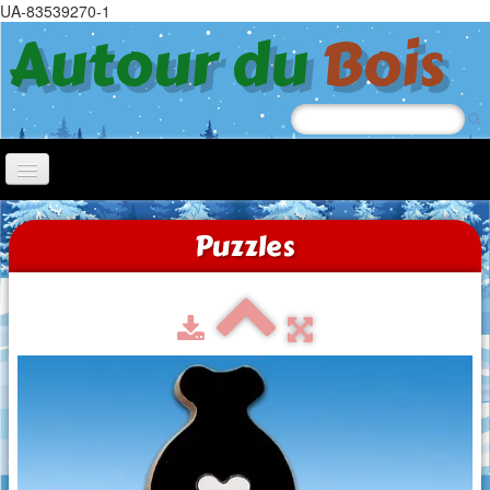
UA-83539270-1
Autour du
Bois
Accueil
Puzzles
Nœl
Jeep
Chiens à roulettes
Tricycle
Jouets à tirer
Trotteurs