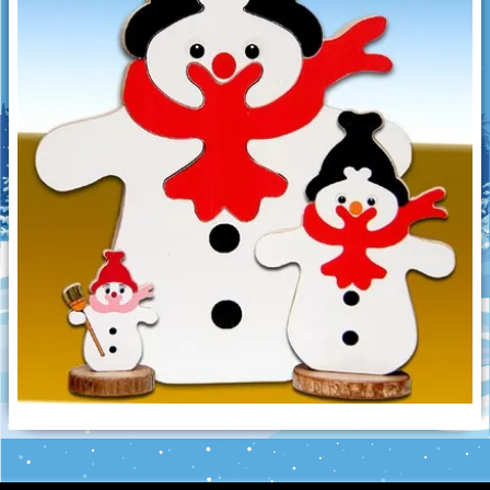
Oiseaux picoreurs
Grimpeurs
Les culbuteurs
Puzzle
Jouets d'éveil
Créations diverses
Imprimante 3D
Découpe laser
Pendentifs en céramique
Objets en céramique
Galets