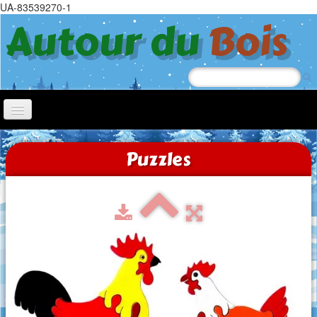
UA-83539270-1
Autour du
Bois
Accueil
Puzzles
Nœl
Jeep
Chiens à roulettes
Tricycle
Jouets à tirer
Trotteurs