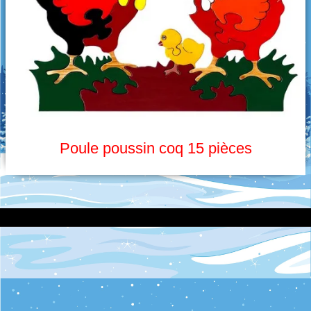
Oiseaux picoreurs
Grimpeurs
Les culbuteurs
Puzzle
Jouets d'éveil
Poule poussin coq 15 pièces
Créations diverses
Imprimante 3D
Découpe laser
Pendentifs en céramique
Objets en céramique
Galets